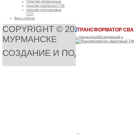
Горелки кровельные
горелки паяльные ГЗУ
горелки пропановые
ГСП
Весь список
COPYRIGHT © 2026 ООО "СВАР
ТРАНСФОРМАТОР СВА
МУРМАНСКЕ
« предыдущий
следующий »
СОЗДАНИЕ И ПОДДЕРЖКА СА