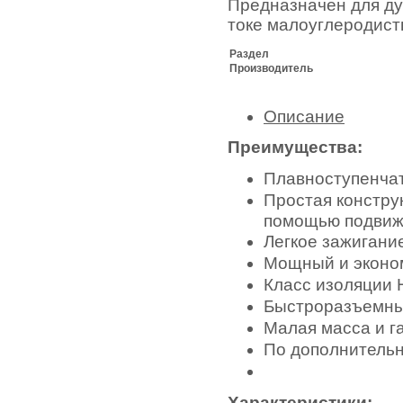
Предназначен для ду
токе малоуглеродист
Раздел
Производитель
Описание
Преимущества:
Плавноступенчат
Простая констру
помощью подвиж
Легкое зажигание
Мощный и эконо
Класс изоляции 
Быстроразъемны
Малая масса и г
По дополнительн
Характеристики: