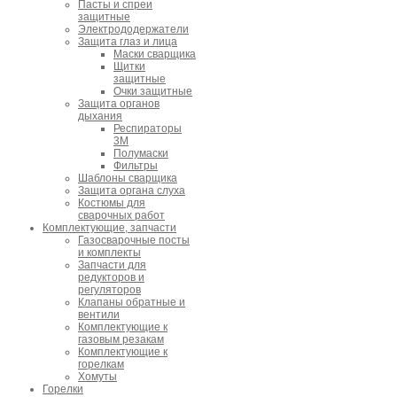
Пасты и спреи
защитные
Электрододержатели
Защита глаз и лица
Маски сварщика
Щитки
защитные
Очки защитные
Защита органов
дыхания
Респираторы
3M
Полумаски
Фильтры
Шаблоны сварщика
Защита органа слуха
Костюмы для
сварочных работ
Комплектующие, запчасти
Газосварочные посты
и комплекты
Запчасти для
редукторов и
регуляторов
Клапаны обратные и
вентили
Комплектующие к
газовым резакам
Комплектующие к
горелкам
Хомуты
Горелки