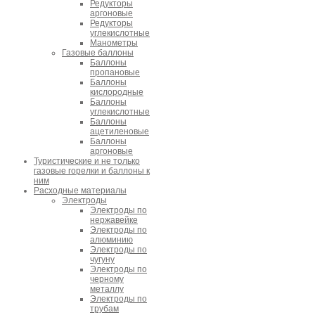
Редукторы
аргоновые
Редукторы
углекислотные
Манометры
Газовые баллоны
Баллоны
пропановые
Баллоны
кислородные
Баллоны
углекислотные
Баллоны
ацетиленовые
Баллоны
аргоновые
Туристические и не только
газовые горелки и баллоны к
ним
Расходные материалы
Электроды
Электроды по
нержавейке
Электроды по
алюминию
Электроды по
чугуну
Электроды по
черному
металлу
Электроды по
трубам