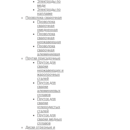
Электроды по
меди
Электроды по
наплавке
Проволока сварочная
Проволока
сварочная
омедненная
Проволока
сварочная
нержавеющая
Проволока
сварочная
алюминиевая
Прутки присадочные
Пруток для
сварки
нержавеющих и
жаропрочных
сталей
Пруток для
сварки
алюминиевых
сплавов
Пруток для
сварки
углеродистых
сталей
Пруток для
сварки медных
сплавов
Диски отрезные и