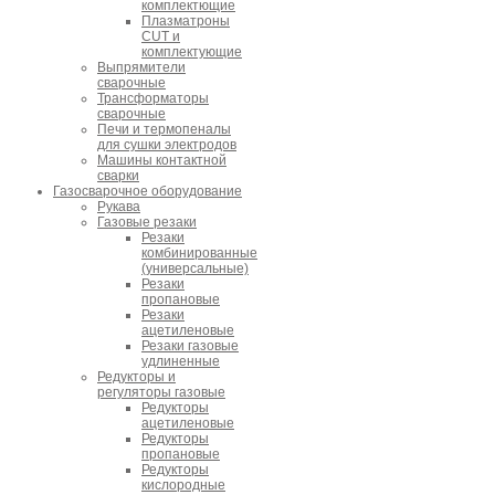
комплектющие
Плазматроны
CUT и
комплектующие
Выпрямители
сварочные
Трансформаторы
сварочные
Печи и термопеналы
для сушки электродов
Машины контактной
сварки
Газосварочное оборудование
Рукава
Газовые резаки
Резаки
комбинированные
(универсальные)
Резаки
пропановые
Резаки
ацетиленовые
Резаки газовые
удлиненные
Редукторы и
регуляторы газовые
Редукторы
ацетиленовые
Редукторы
пропановые
Редукторы
кислородные