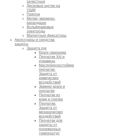
зачистные
Дисковые щетки на
УШМ
Припои
Мелки, маркеры,
карандаши
Вольфрамовые
электроды
Магнитные фиксаторы
Аксессуары и средства
защиты
Защита рук
Краги сварщика
Перчатки Х/б и
рукавицы
Маслобензостойкие
перчатки.
Защита от
химических
воздействий
Зимние краги и
перчатки
Перчатки из
кожи и спилка
Перчатки.
Защита от
механических
воздействий
Перчатки для
защиты от
пониженных
температур