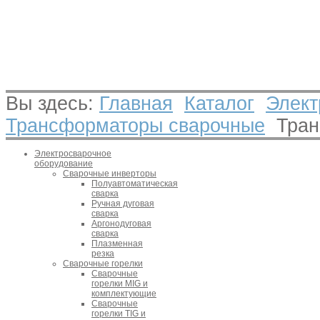
Вы здесь:
Главная
Каталог
Элект
Трансформаторы сварочные
Тран
Электросварочное
оборудование
Сварочные инверторы
Полуавтоматическая
сварка
Ручная дуговая
сварка
Аргонодуговая
сварка
Плазменная
резка
Сварочные горелки
Сварочные
горелки MIG и
комплектующие
Сварочные
горелки TIG и